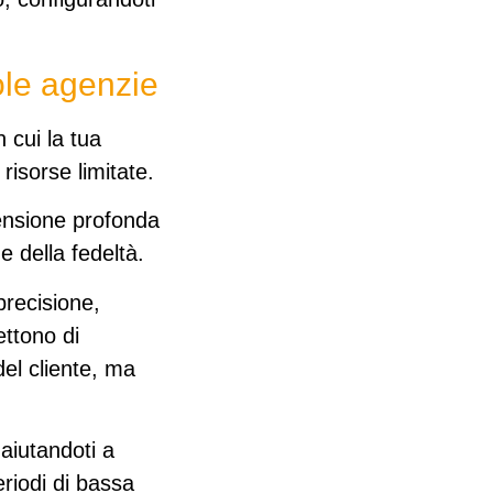
cole agenzie
n cui la tua
risorse limitate
.
ensione profonda
 e della fedeltà.
precisione
,
ettono di
del cliente, ma
 aiutandoti a
riodi di bassa