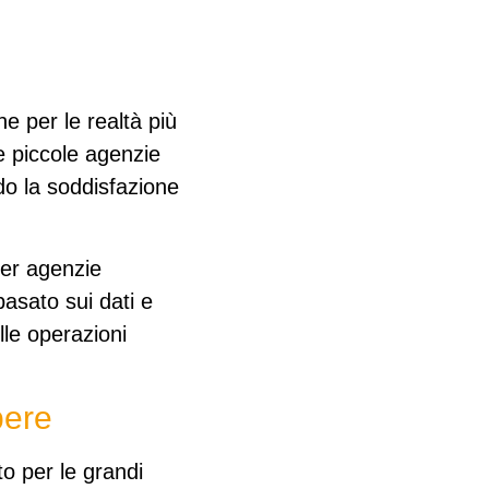
che per le realtà più
e piccole agenzie
o la soddisfazione
 per agenzie
basato sui dati
e
lle operazioni
pere
to per le grandi