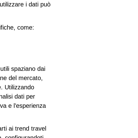
ilizzare i dati può
cifiche, come:
utili spaziano dai
ne del mercato
,
e
. Utilizzando
nalisi dati per
iva e l’esperienza
ti ai trend travel
, configurandoti