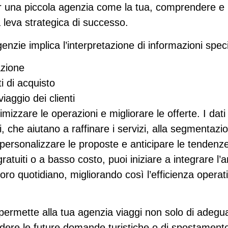
r una piccola agenzia come la tua, comprendere e ut
a leva strategica di successo.
agenzie implica l’interpretazione di informazioni spe
azione
 di acquisto
iaggio dei clienti
mizzare le operazioni e migliorare le offerte. I dati 
i
, che aiutano a raffinare i servizi, alla
segmentazio
 personalizzare le proposte e
anticipare le tendenz
gratuiti o a basso costo, puoi iniziare a integrare l’a
oro quotidiano, migliorando così l’efficienza operat
ermette alla tua agenzia viaggi non solo di adeguar
dere le future domande turistiche
o di spostamento