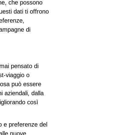
ne
, che possono
esti dati ti offrono
referenze,
 campagne di
 mai pensato di
st-viaggio o
 cosa può essere
i aziendali, dalla
migliorando così
io e preferenze del
 alle nuove