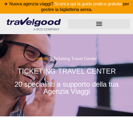
✈️ Nuova agenzia viaggi?
Scarica qui la guida pratica gratuita
per
gestire la biglietteria aerea.
Home
Ticketing Travel Center
TICKETING TRAVEL CENTER
20 specialisti a supporto della tua
Agenzia Viaggi