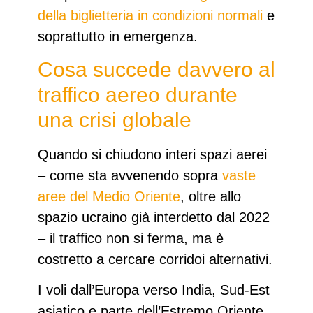
della biglietteria in condizioni normali
e
soprattutto in emergenza.​
Cosa succede davvero al
traffico aereo durante
una crisi globale
Quando si chiudono interi spazi aerei
– come sta avvenendo sopra
vaste
aree del Medio Oriente
, oltre allo
spazio ucraino già interdetto dal 2022
– il traffico non si ferma, ma
è
costretto a cercare corridoi alternativi
.
I voli dall’Europa verso
India
,
Sud‑Est
asiatico
e parte dell’
Estremo Oriente