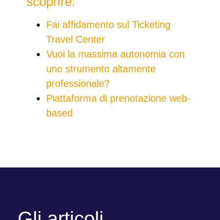
scoprire:
Fai affidamento sul Ticketing
Travel Center
Vuoi la massima autonomia con
uno strumento altamente
professionale?
Piattaforma di prenotazione web-
based
Gli articoli